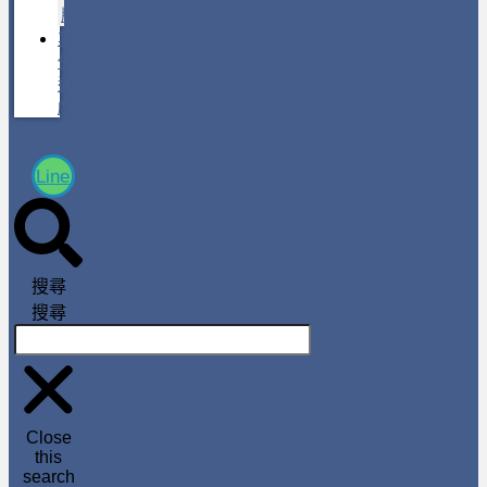
牌
其
他
遊
戲
Line
搜尋
搜尋
Close
this
search