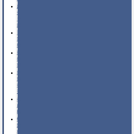
出
金
見
證
百
家
樂
玩
運
彩
彩
球
投
注
老
虎
機
好
路
棋