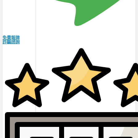
免費報牌
詐騙諮詢