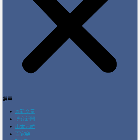
選單
最新文章
博弈新聞
出金見證
百家樂