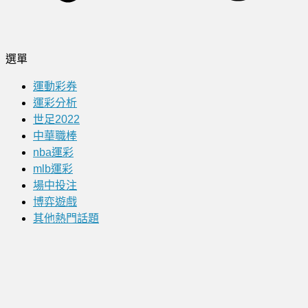
選單
運動彩券
運彩分析
世足2022
中華職棒
nba運彩
mlb運彩
場中投注
博弈遊戲
其他熱門話題