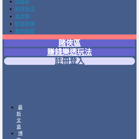
玩運彩
彩球投注
老虎機
好路棋牌
其他遊戲
賭俠區
賺錢樂透玩法
註冊登入
最
新
文
章
博