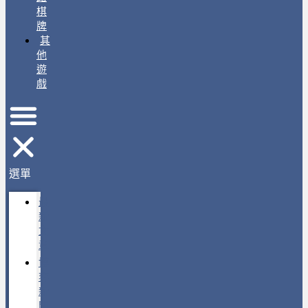
棋
牌
其
他
遊
戲
選單
最
新
文
章
博
弈
新
聞