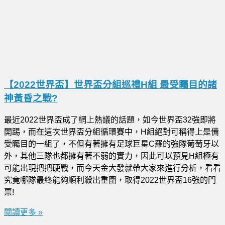
【2022世界盃】世界盃分組巡禮H組 最受矚目的諸
神黃昏之戰?
最近2022世界盃成了網上熱議的話題，如今世界盃32強即將
開踢，而在這次世界盃分組循環賽中，H組絕對可稱得上是備
受矚目的一組了，不但有著擁有足球巨星C羅的強隊葡萄牙以
外，其他三隊也都擁有著不弱的實力，因此可以預見H組極有
可能出現把把硬戰，而今天金大發就帶大家來進行分析，看看
究竟哪隊最終能夠順利殺出重圍，取得2022世界盃16強的門
票!
閱讀更多 »