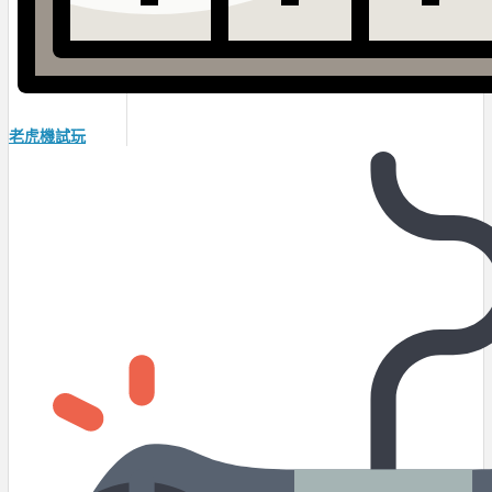
老虎機試玩