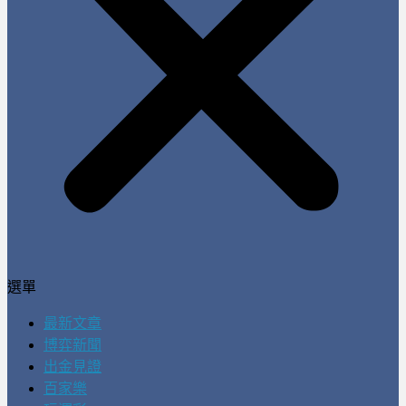
選單
最新文章
博弈新聞
出金見證
百家樂