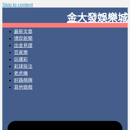
Skip to content
金大發娛樂城
最新文章
博弈新聞
出金見證
百家樂
玩運彩
彩球投注
老虎機
好路棋牌
其他遊戲