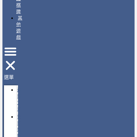
棋
牌
其
他
遊
戲
選單
最
新
文
章
博
弈
新
聞