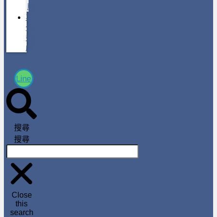
牌
其
他
遊
戲
Line
搜尋
搜尋
Close
this
search