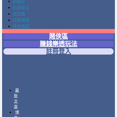
玩運彩
彩球投注
老虎機
好路棋牌
其他遊戲
賭俠區
賺錢樂透玩法
註冊登入
最
新
文
章
博