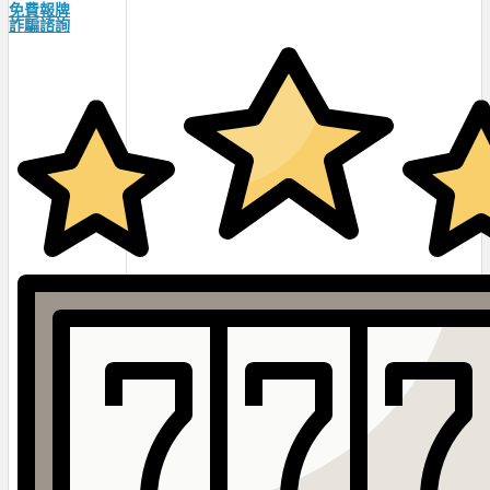
免費報牌
詐騙諮詢