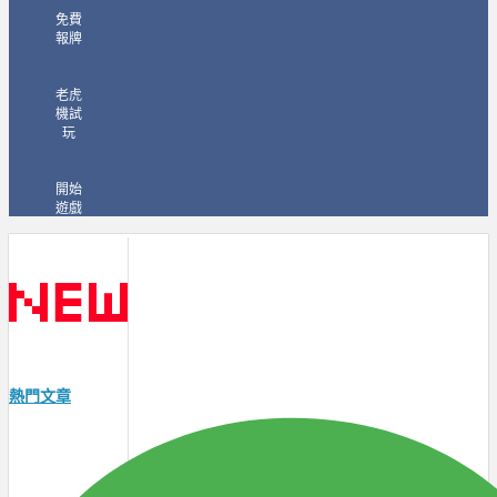
免費
報牌
老虎
機試
玩
開始
遊戲
熱門文章