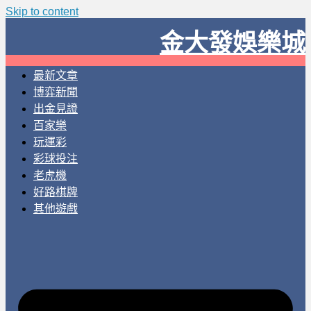
Skip to content
金大發娛樂城
最新文章
博弈新聞
出金見證
百家樂
玩運彩
彩球投注
老虎機
好路棋牌
其他遊戲