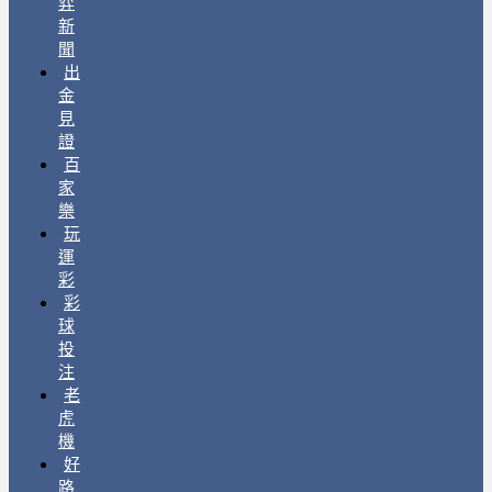
弈
新
聞
出
金
見
證
百
家
樂
玩
運
彩
彩
球
投
注
老
虎
機
好
路