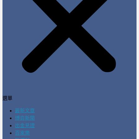
選單
最新文章
博弈新聞
出金見證
百家樂