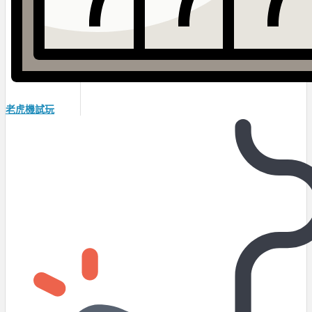
老虎機試玩