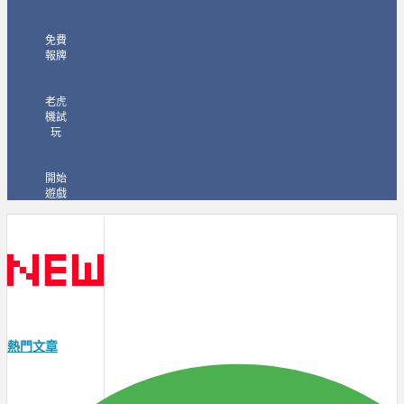
免費
報牌
老虎
機試
玩
開始
遊戲
熱門文章