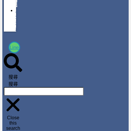
牌
其
他
遊
戲
Line
搜尋
搜尋
Close
this
search