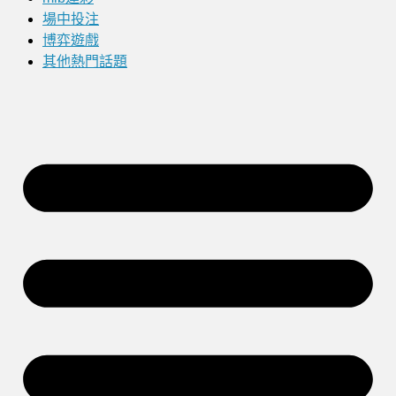
場中投注
博弈遊戲
其他熱門話題