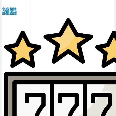
免費報牌
詐騙諮詢