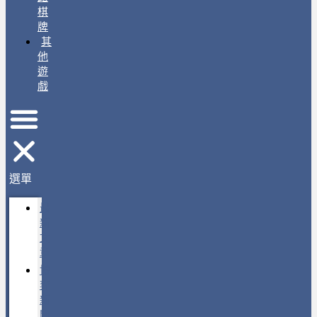
棋
牌
其
他
遊
戲
選單
最
新
文
章
博
弈
新
聞