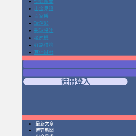
博弈新聞
出金見證
百家樂
玩運彩
彩球投注
老虎機
好路棋牌
其他遊戲
註冊登入
最新文章
博弈新聞