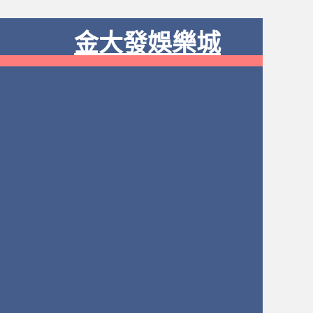
金大發娛樂城