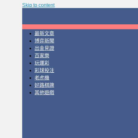
Skip to content
最新文章
博弈新聞
出金見證
百家樂
玩運彩
彩球投注
老虎機
好路棋牌
其他遊戲