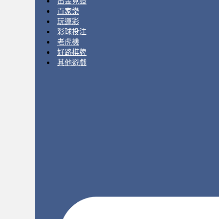
出金見證
百家樂
玩運彩
彩球投注
老虎機
好路棋牌
其他遊戲