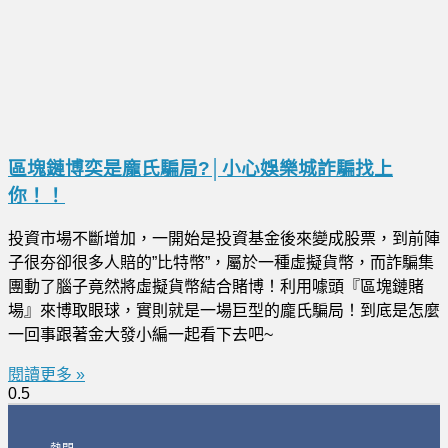
區塊鏈博奕是龐氏騙局?│小心娛樂城詐騙找上
你！！
投資市場不斷增加，一開始是投資基金後來變成股票，到前陣
子很夯卻很多人賠的”比特幣”，屬於一種虛擬貨幣，而詐騙集
團動了腦子竟然將虛擬貨幣結合賭博！利用噱頭『區塊鏈賭
場』來博取眼球，實則就是一場巨型的龐氏騙局！到底是怎麼
一回事跟著金大發小編一起看下去吧~
閱讀更多 »