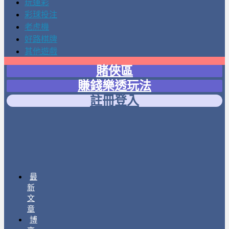
玩運彩
彩球投注
老虎機
好路棋牌
其他遊戲
賭俠區
賺錢樂透玩法
註冊登入
最
新
文
章
博