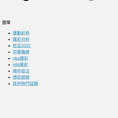
選單
運動彩券
運彩分析
世足2022
中華職棒
nba運彩
mlb運彩
場中投注
博弈遊戲
其他熱門話題