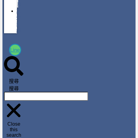
牌
其
他
遊
戲
Line
搜尋
搜尋
Close
this
search