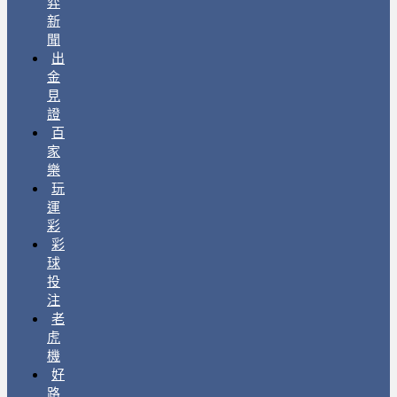
弈
新
聞
出
金
見
證
百
家
樂
玩
運
彩
彩
球
投
注
老
虎
機
好
路