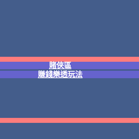
賭俠區
賺錢樂透玩法