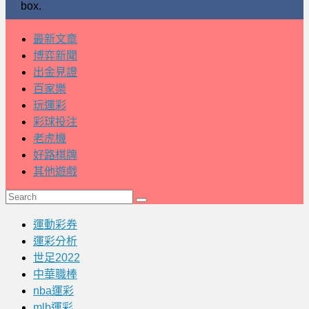
box.
最新文章
博弈新聞
出金見證
百家樂
玩運彩
彩球投注
老虎機
好路棋牌
其他遊戲
運動彩券
運彩分析
世足2022
中華職棒
nba運彩
mlb運彩