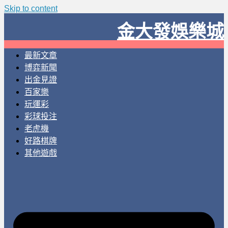
Skip to content
金大發娛樂城
最新文章
博弈新聞
出金見證
百家樂
玩運彩
彩球投注
老虎機
好路棋牌
其他遊戲