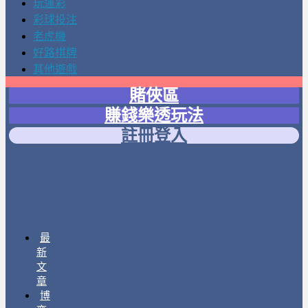
玩運彩
彩球投注
老虎機
好路棋牌
其他遊戲
賭俠區
賺錢樂透玩法
註冊登入
最
新
文
章
博