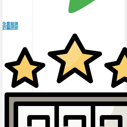
免費報牌
詐騙諮詢