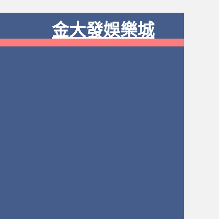
金大發娛樂城