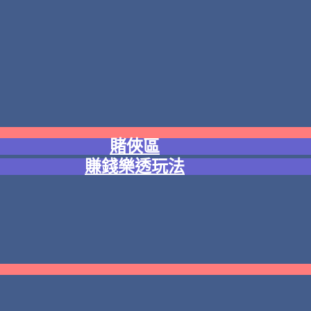
賭俠區
賺錢樂透玩法