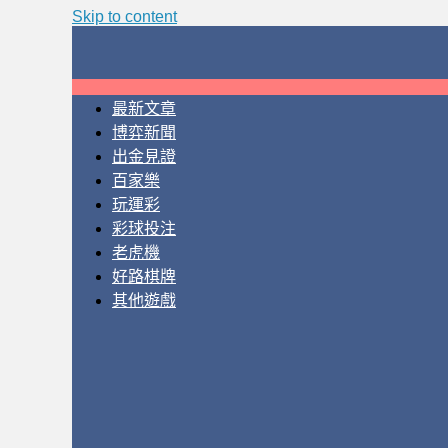
Skip to content
最新文章
博弈新聞
出金見證
百家樂
玩運彩
彩球投注
老虎機
好路棋牌
其他遊戲