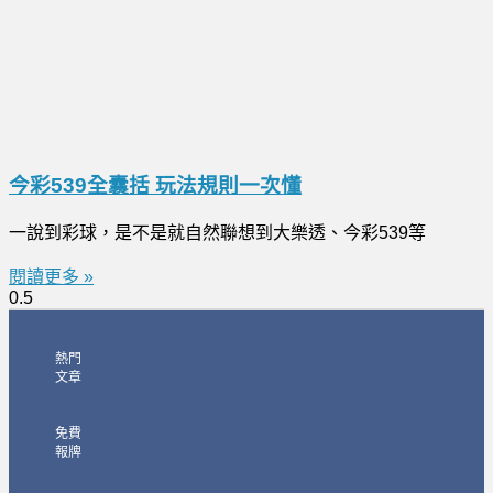
今彩539全囊括 玩法規則一次懂
一說到彩球，是不是就自然聯想到大樂透、今彩539等
閱讀更多 »
熱門
文章
免費
報牌