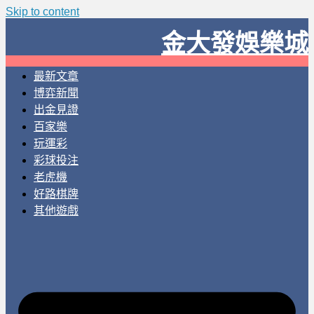
Skip to content
金大發娛樂城
最新文章
博弈新聞
出金見證
百家樂
玩運彩
彩球投注
老虎機
好路棋牌
其他遊戲