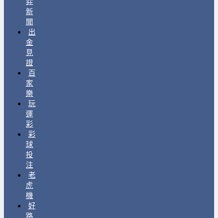
弈
新
聞
出
金
見
證
百
家
樂
玩
運
彩
彩
球
投
注
老
虎
機
好
路