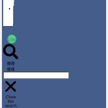
牌
其
他
遊
戲
Line
搜尋
搜尋
Close
this
search