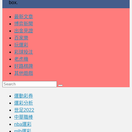
box.
最新文章
博弈新聞
出金見證
百家樂
玩運彩
彩球投注
老虎機
好路棋牌
其他遊戲
運動彩券
運彩分析
世足2022
中華職棒
nba運彩
mlb運彩