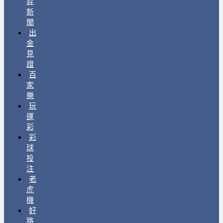
弈
新
聞
出
金
見
證
百
家
樂
玩
運
彩
彩
球
投
注
老
虎
機
好
路