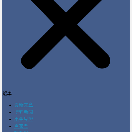
選單
最新文章
博弈新聞
出金見證
百家樂