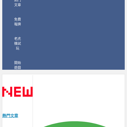
熱門
文章
免費
報牌
老虎
機試
玩
開始
遊戲
熱門文章