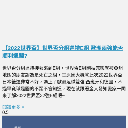
【2022世界盃】世界盃分組巡禮E組 歐洲兩強能否
順利通關?
世界盃分組巡禮接著來到E組，世界盃E組剛抽完籤就被亞州
地區的朋友認為是死亡之組，其原因大概就此次2022世界盃
日本籤運非常不好，遇上了歐洲足球雙強:西班牙和德國，不
過畢竟球是圓的不踢不會知道，現在就跟著金大發知識家一同
來了解2022世界盃32強E組吧~
閱讀更多 »