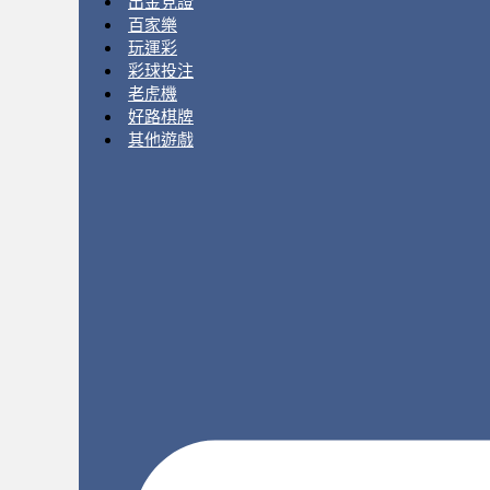
出金見證
百家樂
玩運彩
彩球投注
老虎機
好路棋牌
其他遊戲