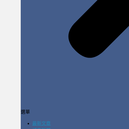
選單
最新文章