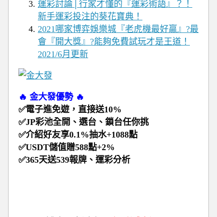
運彩討論│行家才懂的『運彩術語』？！
新手運彩投注的葵花寶典！
2021哪家博弈娛樂城『老虎機最好贏』?最
會『開大獎』?能夠免費試玩才是王道！
2021/6月更新
🔥 金大發優勢 🔥
✅電子進免遊，直接送10%
✅JP彩池全開、選台、鎖台任你挑
✅介紹好友享0.1%抽水+1088點
✅USDT儲值贈588點+2%
✅365天送539報牌、運彩分析