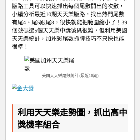
版路工具可以快速抓出每個尾數開出的次數，
小編分析最近10期天天樂版路，找出熱門尾數
有尾4、尾5跟尾8，很快就能把範圍縮小了！39
個號碼選5個天天樂中獎號碼很難，但利用美國
天天樂統計，加州彩尾數抓牌技巧不只快也能
很準！
美國天天樂尾數統計 (最近10期)
利用天天樂走勢圖，抓出高中
獎機率組合