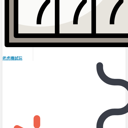
老虎機試玩