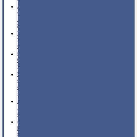
出
金
見
證
百
家
樂
玩
運
彩
彩
球
投
注
老
虎
機
好
路
棋