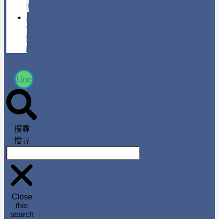
牌
其
他
遊
戲
Line
搜尋
搜尋
Close
this
search