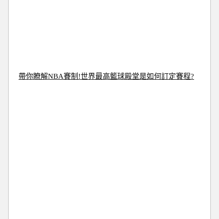
帶你瞭解NBA賽制!世界最高籃球殿堂是如何訂定賽程?