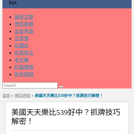
box.
最新文章
博弈新聞
出金見證
百家樂
玩運彩
彩球投注
老虎機
好路棋牌
其他遊戲
首頁
»
博弈遊戲
»
美國天天樂比539好中？抓牌技巧解密！
美國天天樂比539好中？抓牌技巧
解密！