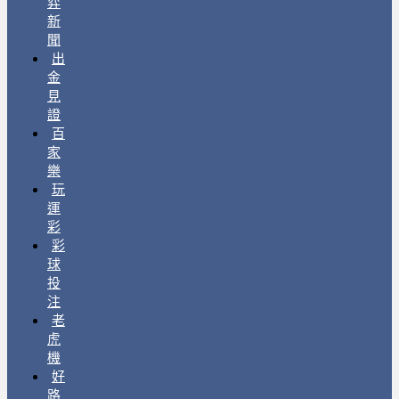
弈
新
聞
出
金
見
證
百
家
樂
玩
運
彩
彩
球
投
注
老
虎
機
好
路