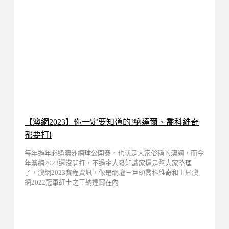
【澳網2023】你一定要知道的!納達爾、喬科維奇
都要打!
每年過年必逢澳洲網球公開賽，也就是大家俗稱的澳網，而今
年澳網2023還沒開打，不過金大發知識家還是幫大家整理
了，澳網2023賽程資訊，像是網壇三巨頭喬科維奇和上屆澳
網2022冠軍紅土之王納達爾在內