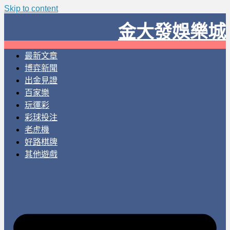
Skip to content
金大發娛樂城
最新文章
博弈新聞
出金見證
百家樂
玩運彩
彩球投注
老虎機
好路棋牌
其他遊戲