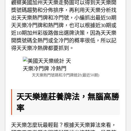
觀察美國加州天天樂走勢圖可以得到天天樂開
獎號碼趨勢和分佈排序，再利用天天樂分析找
出天天樂熱門牌和冷門號，小編抓出最近50期
天天樂冷門牌和熱門牌，也可以根據近30期或
近10期加州彩版路做出選牌決策，因為天天樂
開獎號碼全熱門或全冷門的概率很低，所以記
得天天樂冷熱牌都要抓到。
天天樂熱門號碼和冷門牌統計(最近50期)
天天樂連莊養牌法，無腦高勝
率
天天樂怎麼玩最輕鬆？根據天天樂算法來看，