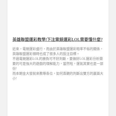
英雄聯盟運彩教學!下注電競運彩LOL需要懂什麼?
近來，電競運彩盛行，而由於英雄聯盟運彩賠率不俗的關係，
英雄聯盟運彩頓時也成了很多人的投注目標。
不過電競運彩LOL的勝負可不好判斷，要做好LOL運彩分析需
要的可是強大的遊戲的理解能力，當然啦，運氣其實也是一部
份!
而本期金大發就來教導各位，如何直觀的判斷出雙方的贏面大
小!