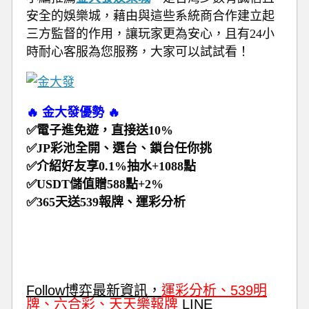
安全的娛樂城，藉由與這些系統商合作建立起
三方監督的作用，讓玩家更為安心，且有24小
時耐心客服為您服務，大家可以試試看！
🔥 金大發優勢 🔥
✅電子進免遊，直接送10%
✅JP彩池全開、選台、鎖台任你挑
✅介紹好友享0.1%抽水+1088點
✅USDT儲值贈588點+2%
✅365天送539報牌、運彩分析
Follow博弈最新資訊，
運彩分析、539明
牌、六合彩、天天樂報牌
LINE