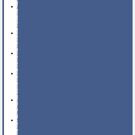
出
金
見
證
百
家
樂
玩
運
彩
彩
球
投
注
老
虎
機
好
路
棋