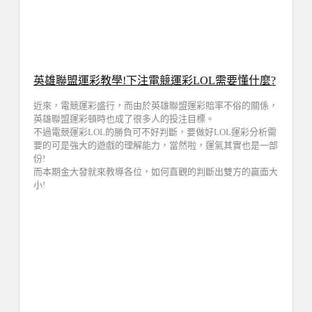
英雄聯盟運彩教學!下注電競運彩LOL需要懂什麼?
近來，電競運彩盛行，而由於英雄聯盟運彩賠率不俗的關係，
英雄聯盟運彩頓時也成了很多人的投注目標。
不過電競運彩LOL的勝負可不好判斷，要做好LOL運彩分析需
要的可是強大的遊戲的理解能力，當然啦，運氣其實也是一部
份!
而本期金大發就來教導各位，如何直觀的判斷出雙方的贏面大
小!