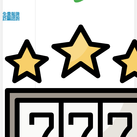
免費報牌
詐騙諮詢