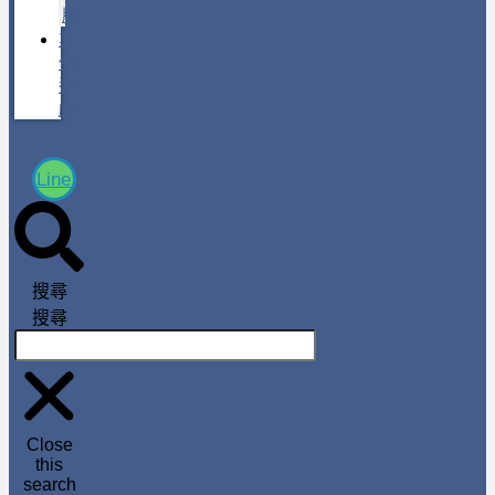
牌
其
他
遊
戲
Line
搜尋
搜尋
Close
this
search