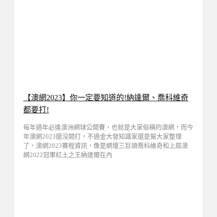
【澳網2023】你一定要知道的!納達爾、喬科維奇
都要打!
每年過年必逢澳洲網球公開賽，也就是大家俗稱的澳網，而今
年澳網2023還沒開打，不過金大發知識家還是幫大家整理
了，澳網2023賽程資訊，像是網壇三巨頭喬科維奇和上屆澳
網2022冠軍紅土之王納達爾在內