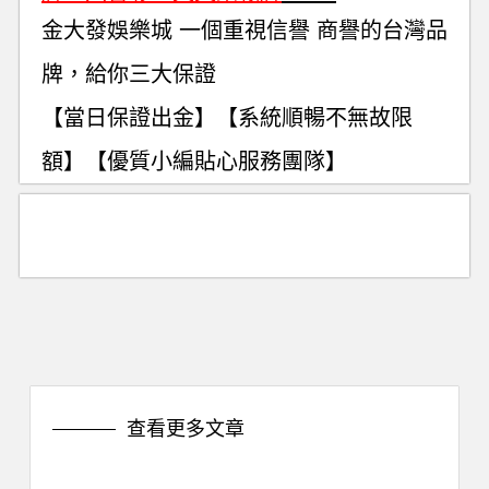
金大發娛樂城 一個重視信譽 商譽的台灣品
牌，給你三大保證
【當日保證出金】【系統順暢不無故限
額】【優質小編貼心服務團隊】
查看更多文章