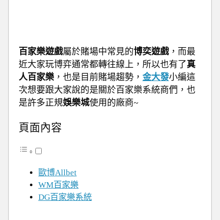
百家樂遊戲
屬於賭場中常見的
博奕遊戲
，而最
近大家玩博弈通常都轉往線上，所以也有了
真
人百家樂
，也是目前賭場趨勢，
金大發
小編這
次想要跟大家說的是關於百家樂系統商們，也
是許多正規
娛樂城
使用的廠商~
頁面內容
歐博Allbet
WM百家樂
DG百家樂系統