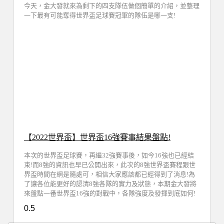
今天，金大發就來為剩下的四支隊伍做個簡單的介紹，並整理
一下最有可能奪得世界盃足球賽冠軍的隊伍是哪一支!
【2022世界盃】世界盃16強賽事結果盤點!
本次的世界盃足球賽，再繼32強賽事後，如今16強也已經結
束!而8強的資訊也早已公開出來，此次的8強世界盃賽程跟世
界盃時間在網是隨處可，相信大家應該都已經得到了消息!為
了讓各位能更好的認清8強各隊的實力及狀態，本期金大發將
來盤點一番世界盃16強的對戰中，各隊強度及發揮到底如何!