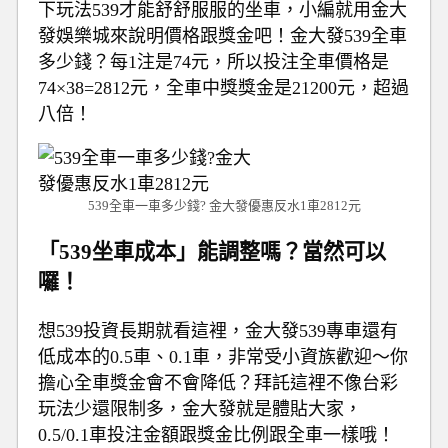
下玩法539才能舒舒服服的坐車，小編就用金大
發娛樂城來說明價格跟獎金吧！金大發539全車
多少錢？每1注是74元，所以投注全車價格是
74×38=2812元，全車中獎獎金是21200元，超過
八倍！
539全車一車多少錢? 金大發優惠反水1車2812元
「539坐車成本」能調整嗎？當然可以
囉！
想539投資長期就看這裡，金大發539專車還有
低成本的0.5車、0.1車，非常受小資族歡迎～你
擔心全車獎金會不會降低？拜託這裡不像台彩
玩法少還限制多，金大發就是體貼大家，
0.5/0.1車投注金額跟獎金比例跟全車一樣哦！