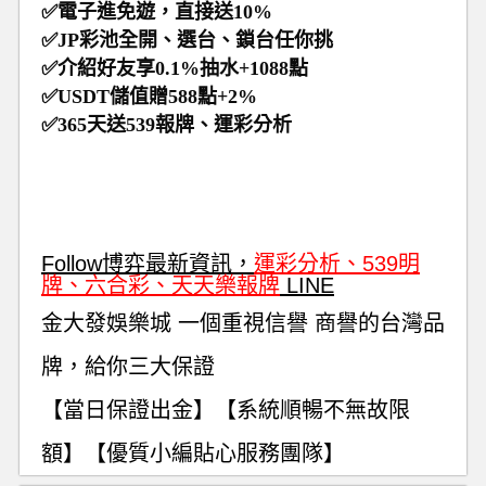
✅電子進免遊，直接送10%
✅JP彩池全開、選台、鎖台任你挑
✅介紹好友享0.1%抽水+1088點
✅USDT儲值贈588點+2%
✅365天送539報牌、運彩分析
Follow博弈最新資訊，
運彩分析、539明
牌、六合彩、天天樂報牌
LINE
金大發娛樂城 一個重視信譽 商譽的台灣品
牌，給你三大保證
【當日保證出金】【系統順暢不無故限
額】【優質小編貼心服務團隊】