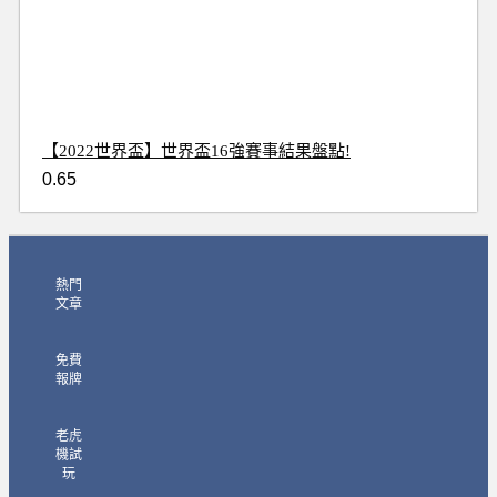
【2022世界盃】世界盃16強賽事結果盤點!
熱門
文章
免費
報牌
老虎
機試
玩