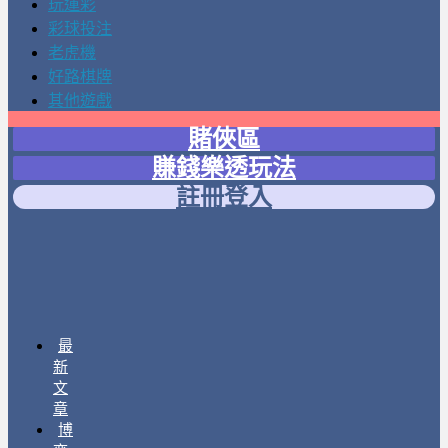
玩運彩
彩球投注
老虎機
好路棋牌
其他遊戲
賭俠區
賺錢樂透玩法
註冊登入
最
新
文
章
博