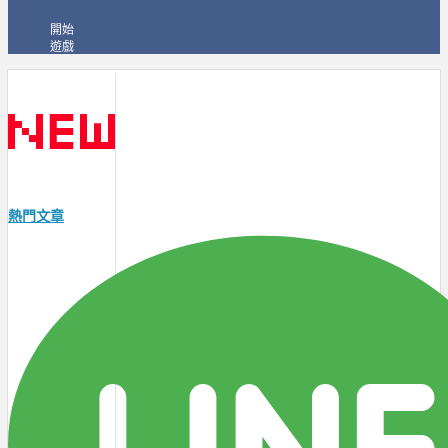
開始
遊戲
熱門文章