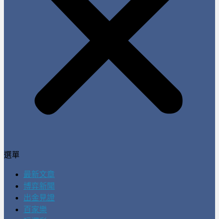
選單
最新文章
博弈新聞
出金見證
百家樂