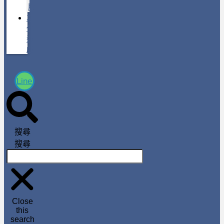
牌
其
他
遊
戲
Line
搜尋
搜尋
Close
this
search