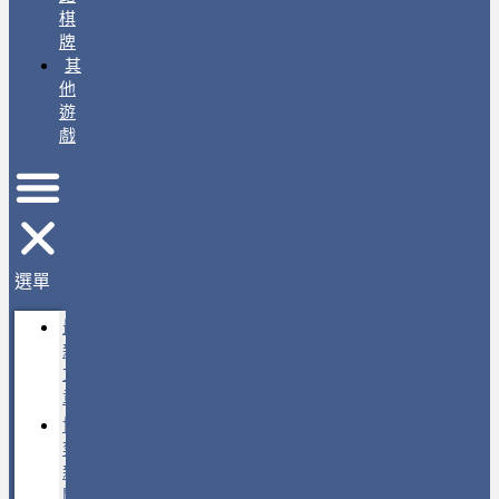
棋
牌
其
他
遊
戲
選單
最
新
文
章
博
弈
新
聞