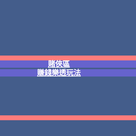
賭俠區
賺錢樂透玩法